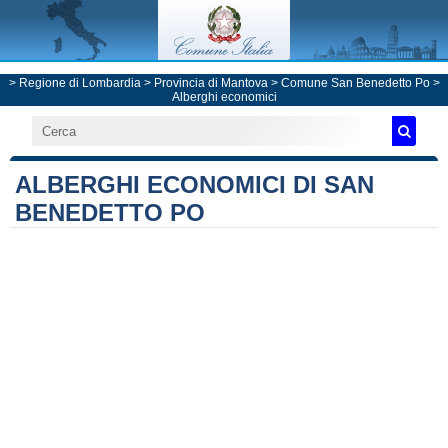
>
Regione di Lombardia
>
Provincia di Mantova
>
Comune San Benedetto Po
>
Alberghi economici
ALBERGHI ECONOMICI DI SAN
BENEDETTO PO