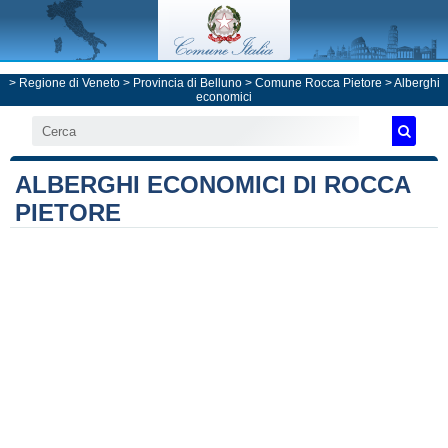
>
Regione di Veneto
>
Provincia di Belluno
>
Comune Rocca Pietore
> Alberghi
economici
ALBERGHI ECONOMICI DI ROCCA
PIETORE