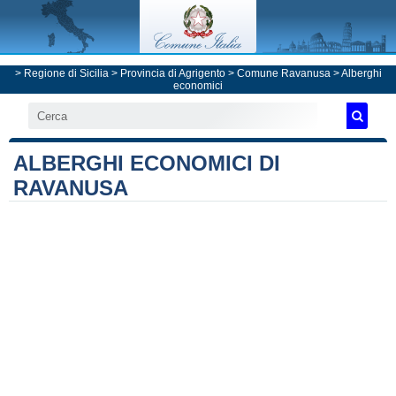
>
Regione di Sicilia
>
Provincia di Agrigento
>
Comune Ravanusa
> Alberghi
economici
ALBERGHI ECONOMICI DI
RAVANUSA