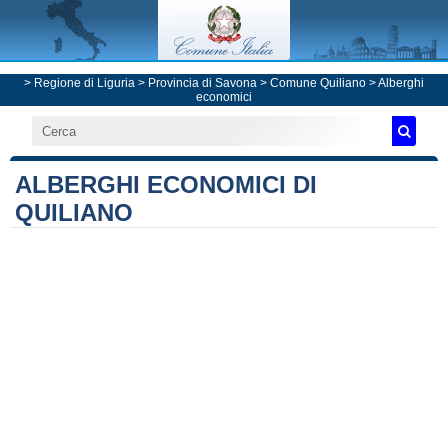
>
Regione di Liguria
>
Provincia di Savona
>
Comune Quiliano
> Alberghi
economici
ALBERGHI ECONOMICI DI
QUILIANO