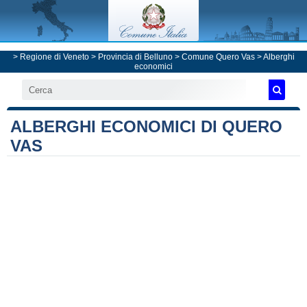
>
Regione di Veneto
>
Provincia di Belluno
>
Comune Quero Vas
> Alberghi
economici
ALBERGHI ECONOMICI DI QUERO
VAS