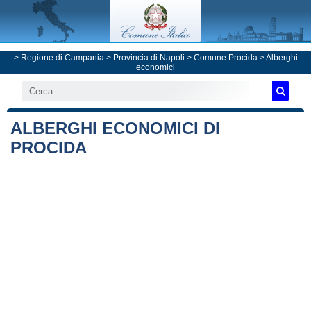
>
Regione di Campania
>
Provincia di Napoli
>
Comune Procida
> Alberghi
economici
ALBERGHI ECONOMICI DI
PROCIDA