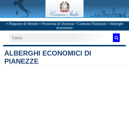
>
Regione di Veneto
>
Provincia di Vicenza
>
Comune Pianezze
> Alberghi
economici
ALBERGHI ECONOMICI DI
PIANEZZE