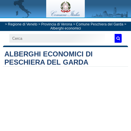
>
Regione di Veneto
>
Provincia di Verona
>
Comune Peschiera del Garda
>
Alberghi economici
ALBERGHI ECONOMICI DI
PESCHIERA DEL GARDA