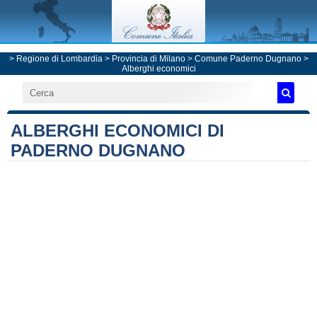
>
Regione di Lombardia
>
Provincia di Milano
>
Comune Paderno Dugnano
>
Alberghi economici
ALBERGHI ECONOMICI DI
PADERNO DUGNANO