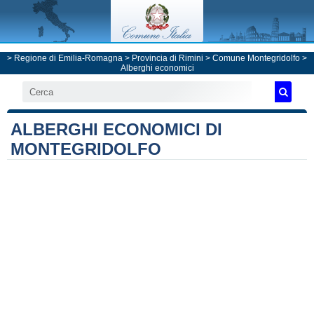
>
Regione di Emilia-Romagna
>
Provincia di Rimini
>
Comune Montegridolfo
>
Alberghi economici
ALBERGHI ECONOMICI DI
MONTEGRIDOLFO