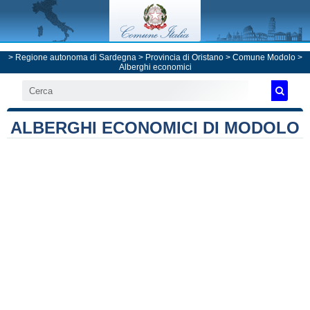
>
Regione autonoma di Sardegna
>
Provincia di Oristano
>
Comune Modolo
>
Alberghi economici
ALBERGHI ECONOMICI DI MODOLO