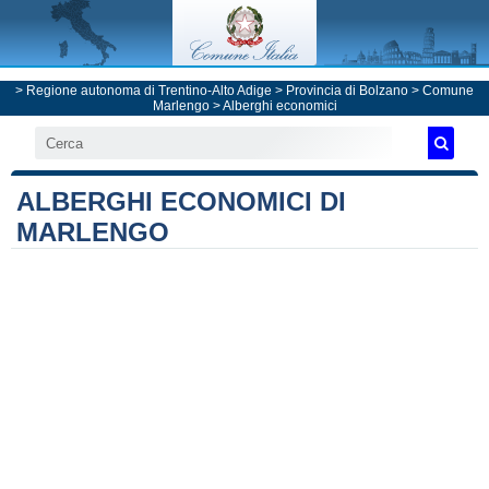
>
Regione autonoma di Trentino-Alto Adige
>
Provincia di Bolzano
>
Comune
Marlengo
> Alberghi economici
ALBERGHI ECONOMICI DI
MARLENGO