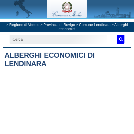
>
Regione di Veneto
>
Provincia di Rovigo
>
Comune Lendinara
> Alberghi
economici
ALBERGHI ECONOMICI DI
LENDINARA