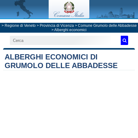
>
Regione di Veneto
>
Provincia di Vicenza
>
Comune Grumolo delle Abbadesse
> Alberghi economici
ALBERGHI ECONOMICI DI
GRUMOLO DELLE ABBADESSE