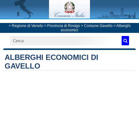
>
Regione di Veneto
>
Provincia di Rovigo
>
Comune Gavello
> Alberghi
economici
ALBERGHI ECONOMICI DI
GAVELLO