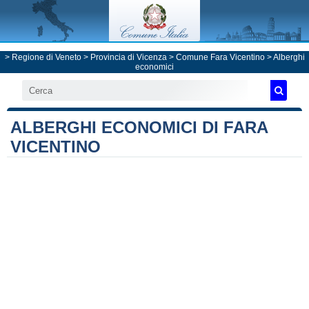
>
Regione di Veneto
>
Provincia di Vicenza
>
Comune Fara Vicentino
> Alberghi
economici
ALBERGHI ECONOMICI DI FARA
VICENTINO