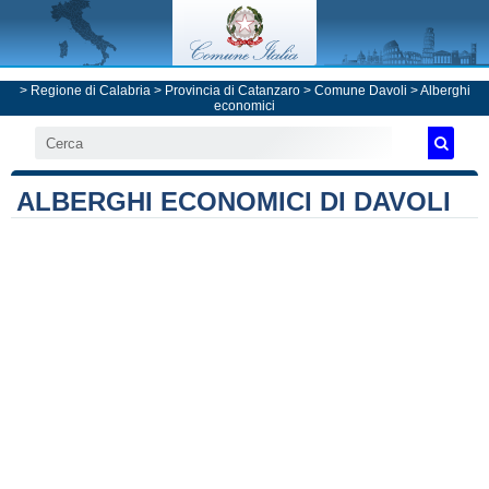
>
Regione di Calabria
>
Provincia di Catanzaro
>
Comune Davoli
> Alberghi
economici
ALBERGHI ECONOMICI DI DAVOLI