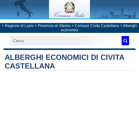
>
Regione di Lazio
>
Provincia di Viterbo
>
Comune Civita Castellana
> Alberghi
economici
ALBERGHI ECONOMICI DI CIVITA
CASTELLANA