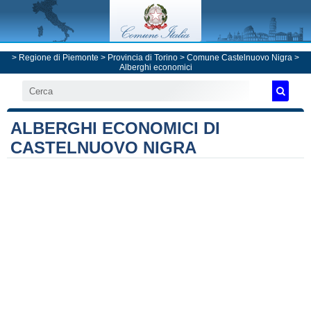
>
Regione di Piemonte
>
Provincia di Torino
>
Comune Castelnuovo Nigra
>
Alberghi economici
ALBERGHI ECONOMICI DI
CASTELNUOVO NIGRA