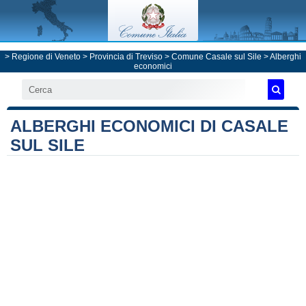
>
Regione di Veneto
>
Provincia di Treviso
>
Comune Casale sul Sile
> Alberghi
economici
ALBERGHI ECONOMICI DI CASALE
SUL SILE