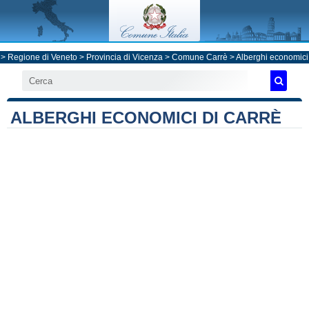
>
Regione di Veneto
>
Provincia di Vicenza
>
Comune Carrè
> Alberghi economici
ALBERGHI ECONOMICI DI CARRÈ