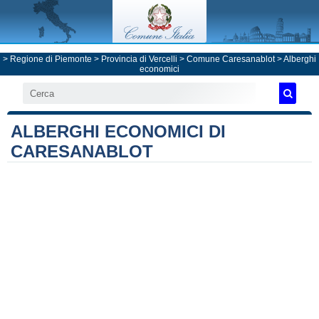
>
Regione di Piemonte
>
Provincia di Vercelli
>
Comune Caresanablot
> Alberghi
economici
ALBERGHI ECONOMICI DI
CARESANABLOT