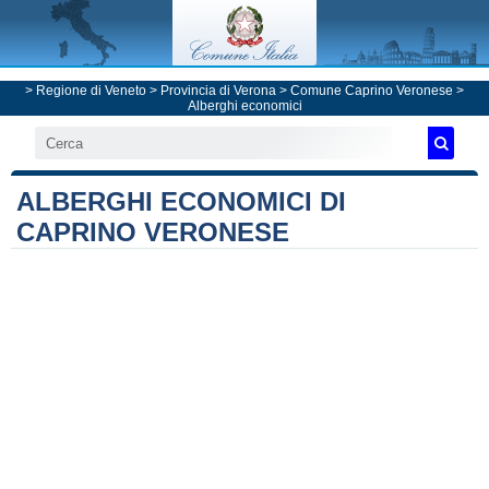
>
Regione di Veneto
>
Provincia di Verona
>
Comune Caprino Veronese
>
Alberghi economici
ALBERGHI ECONOMICI DI
CAPRINO VERONESE