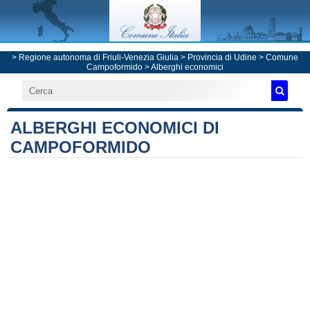
>
Regione autonoma di Friuli-Venezia Giulia
>
Provincia di Udine
>
Comune
Campoformido
> Alberghi economici
ALBERGHI ECONOMICI DI
CAMPOFORMIDO