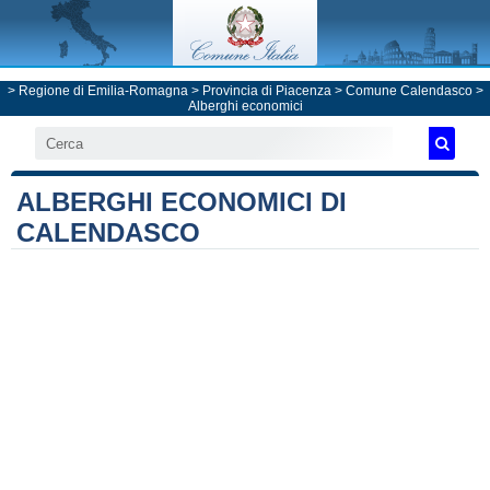
>
Regione di Emilia-Romagna
>
Provincia di Piacenza
>
Comune Calendasco
>
Alberghi economici
ALBERGHI ECONOMICI DI
CALENDASCO