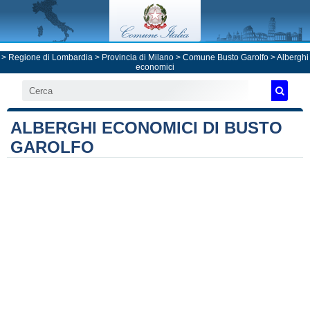
>
Regione di Lombardia
>
Provincia di Milano
>
Comune Busto Garolfo
> Alberghi
economici
ALBERGHI ECONOMICI DI BUSTO
GAROLFO