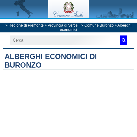
>
Regione di Piemonte
>
Provincia di Vercelli
>
Comune Buronzo
> Alberghi
economici
ALBERGHI ECONOMICI DI
BURONZO