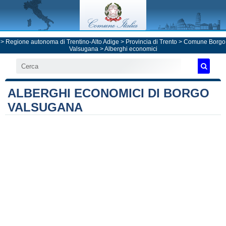
>
Regione autonoma di Trentino-Alto Adige
>
Provincia di Trento
>
Comune Borgo
Valsugana
> Alberghi economici
ALBERGHI ECONOMICI DI BORGO
VALSUGANA