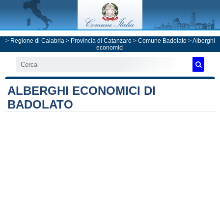
>
Regione di Calabria
>
Provincia di Catanzaro
>
Comune Badolato
> Alberghi
economici
ALBERGHI ECONOMICI DI
BADOLATO